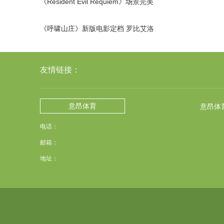
《Resident Evil Requiem》场景完美
复刻《
《呼啸山庄》新版电影定档 罗比艾洛
蒂主演
友情链接：
意昂体育
意昂体
电话：
邮箱：
地址：