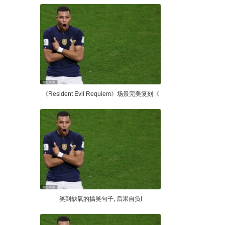
《Resident Evil Requiem》场景完美复刻《
笑到缺氧的搞笑句子, 后果自负!