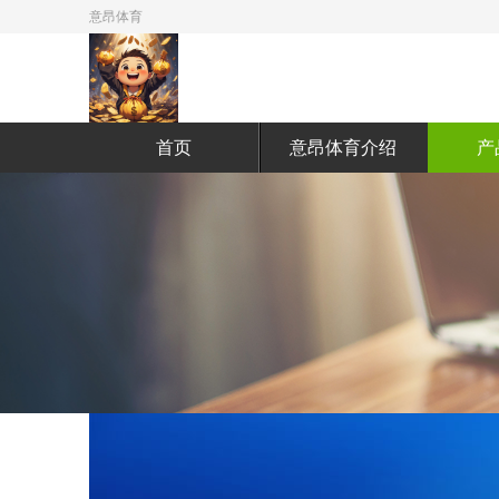
意昂体育
首页
意昂体育介绍
产