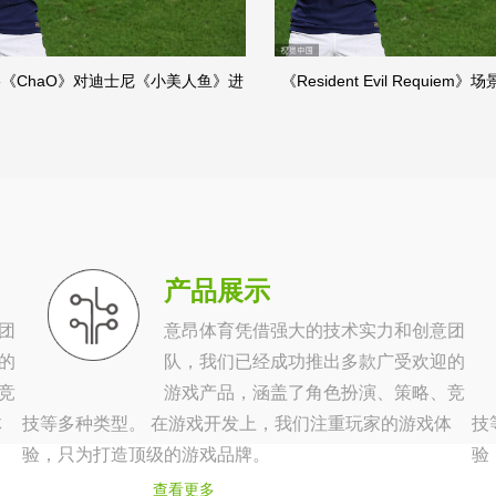
《ChaO》对迪士尼《小美人鱼》进
《Resident Evil Requie
行奇异改编
产品展示
团
意昂体育凭借强大的技术实力和创意团
的
队，我们已经成功推出多款广受欢迎的
竞
游戏产品，涵盖了角色扮演、策略、竞
体
技等多种类型。 在游戏开发上，我们注重玩家的游戏体
技
验，只为打造顶级的游戏品牌。
验
查看更多