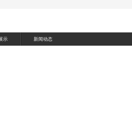
展示
新闻动态