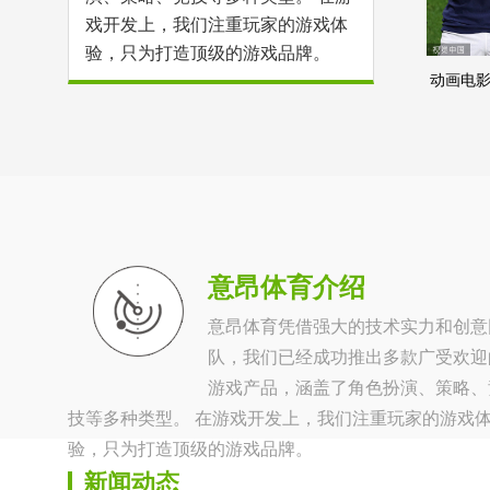
戏开发上，我们注重玩家的游戏体
验，只为打造顶级的游戏品牌。
动画电影
意昂体育介绍
意昂体育凭借强大的技术实力和创意
队，我们已经成功推出多款广受欢迎
游戏产品，涵盖了角色扮演、策略、
技等多种类型。 在游戏开发上，我们注重玩家的游戏
验，只为打造顶级的游戏品牌。
新闻动态