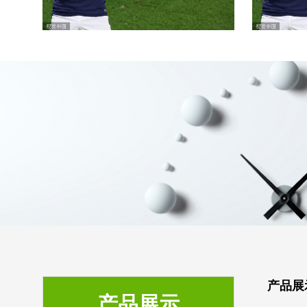
模姐
产品展
产品展示