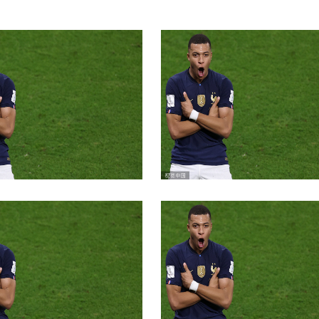
进攻水准倒数第4, 火箭需引进得
《星球大战》编剧称卢卡斯
分手! 2类筹码打包,
止玛拉·杰德回
·格瑞丝加盟《惊声尖叫7》 稳定