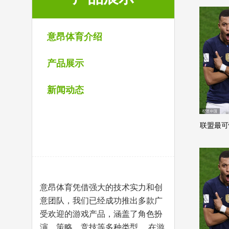
意昂体育介绍
产品展示
新闻动态
联盟最可
意昂体育凭借强大的技术实力和创
意团队，我们已经成功推出多款广
受欢迎的游戏产品，涵盖了角色扮
演、策略、竞技等多种类型。 在游