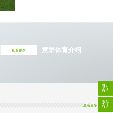
意昂体育介绍
查看更多
电话
咨询
微信
查看更多
咨询