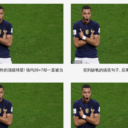
怜的顶级球星! 场均28+7却一直被当
笑到缺氧的搞笑句子, 后
作筹码, 火箭