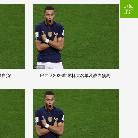
返回
顶部
果自负!
巴西队2026世界杯大名单及战力预测!