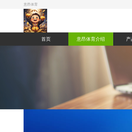
意昂体育
首页
意昂体育介绍
产