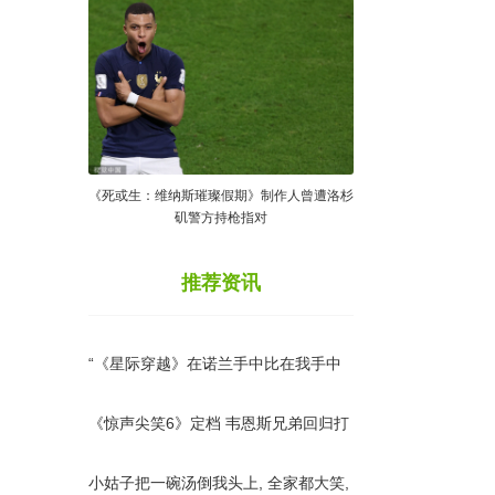
《死或生：维纳斯璀璨假期》制作人曾遭洛杉
矶警方持枪指对
推荐资讯
“《星际穿越》在诺兰手中比在我手中
好得多”——斯皮尔伯格谈放
《惊声尖笑6》定档 韦恩斯兄弟回归打
造
小姑子把一碗汤倒我头上, 全家都大笑,