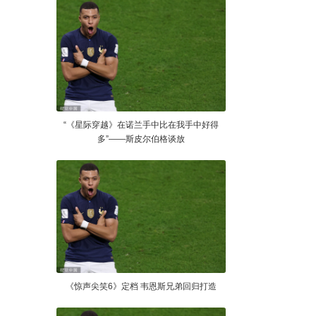
“《星际穿越》在诺兰手中比在我手中好得
多”——斯皮尔伯格谈放
《惊声尖笑6》定档 韦恩斯兄弟回归打造