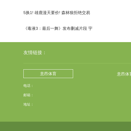
隔天她家的锁饭店全停
5换1! 雄鹿漫天要价! 森林狼拒绝交易
麦丹
《毒液3：最后一舞》发布删减片段 宇
宙穿梭之旅
友情链接：
意昂体育
意昂体
电话：
邮箱：
地址：