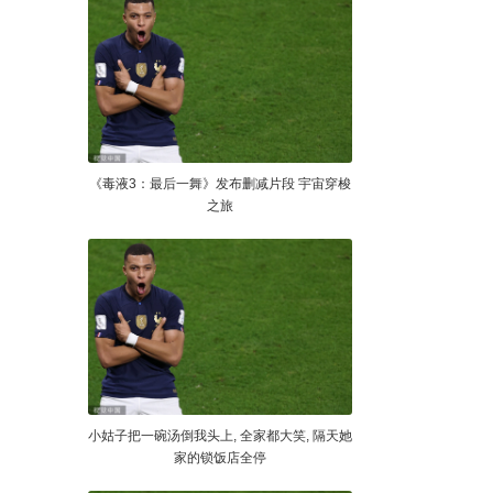
《毒液3：最后一舞》发布删减片段 宇宙穿梭
之旅
小姑子把一碗汤倒我头上, 全家都大笑, 隔天她
家的锁饭店全停