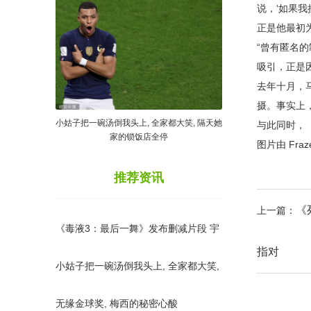
说，‘如果
正是他最初
“曾有匿名
吸引，正是
去年十月，
摄。事实上
小姑子把一碗汤倒我头上, 全家都大笑, 隔天她
与此同时，《
家的锁饭店全停
图片由 Fraze
推荐资讯
《
上一篇：
《毒液3：最后一舞》发布删减片段 宇
指对
宙穿梭之旅
小姑子把一碗汤倒我头上, 全家都大笑,
隔天她家的锁饭店全停
无缘金球奖, 梅西的秘密心酸