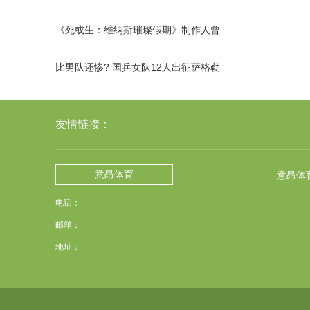
《死或生：维纳斯璀璨假期》制作人曾
遭洛杉矶警方持枪指对
比男队还惨? 国乒女队12人出征萨格勒
布挑战赛, 全部被淘汰
友情链接：
意昂体育
意昂体
电话：
邮箱：
地址：