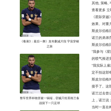
其他, 策略, 
查看更多 立
《星际穿越
效果、对重
斯皮尔伯格
诺兰的弟弟
《毒液3：最后一舞》发布删减片段 宇宙穿梭
斯皮尔伯格
之旅
“我参与《
的喷气推进
“我实际上
定不拍这部
斯皮尔伯格
接手了。这
诺兰过去曾
整车世界杯物资被一锅端，窃贼只给英格兰备
上，诺兰说
战留下一只足球
当时一直在