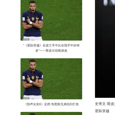
“《星际穿越》在诺兰手中比在我手中好得
多”——斯皮尔伯格谈放
史蒂文·斯
《惊声尖笑6》定档 韦恩斯兄弟回归打造
星际穿越