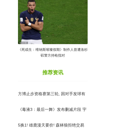
《死或生：维纳斯璀璨假期》制作人曾遭洛杉
矶警方持枪指对
推荐资讯
方博止步资格赛第三轮, 因对手发球有
问题, 方博将球拍扔到球
《毒液3：最后一舞》发布删减片段 宇
宙穿梭之旅
5换1! 雄鹿漫天要价! 森林狼拒绝交易