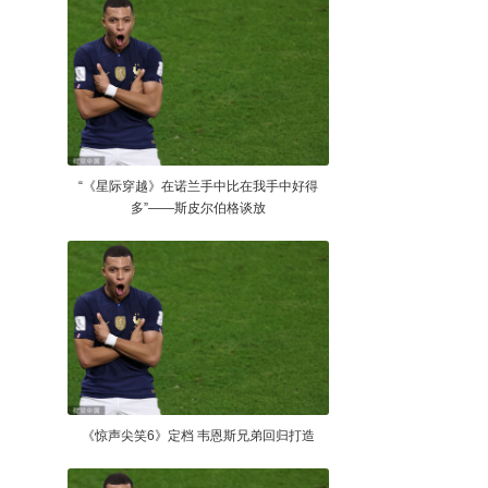
“《星际穿越》在诺兰手中比在我手中好得
多”——斯皮尔伯格谈放
《惊声尖笑6》定档 韦恩斯兄弟回归打造