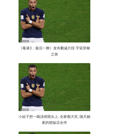
《毒液3：最后一舞》发布删减片段 宇宙穿梭
之旅
小姑子把一碗汤倒我头上, 全家都大笑, 隔天她
家的锁饭店全停