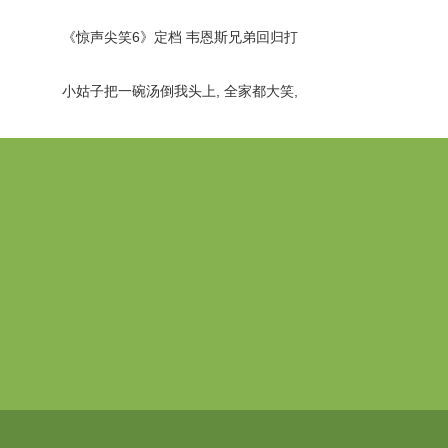
麦丹
《惊声尖笑6》定档 韦恩斯兄弟回归打
造
小姑子把一碗汤倒我头上, 全家都大笑,
隔天她家的锁饭店全停
意昂体育